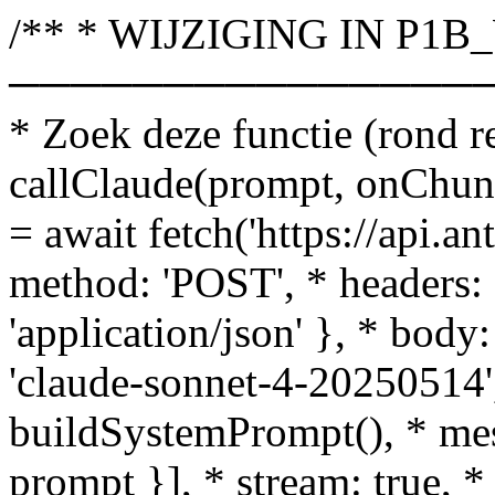
/** * WIJZIGING IN P1B_
───────────────
* Zoek deze functie (rond r
callClaude(prompt, onChunk
= await fetch('https://api.a
method: 'POST', * headers: {
'application/json' }, * body
'claude-sonnet-4-20250514'
buildSystemPrompt(), * messa
prompt }], * stream: true, 