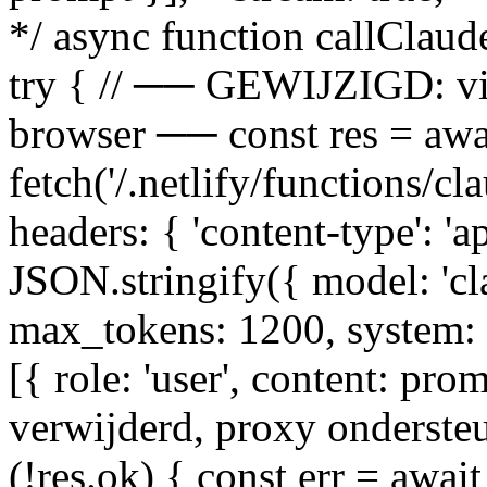
*/ async function callClau
try { // ── GEWIJZIGD: via
browser ── const res = awa
fetch('/.netlify/functions/c
headers: { 'content-type': 'a
JSON.stringify({ model: 'c
max_tokens: 1200, system:
[{ role: 'user', content: pro
verwijderd, proxy ondersteu
(!res.ok) { const err = await