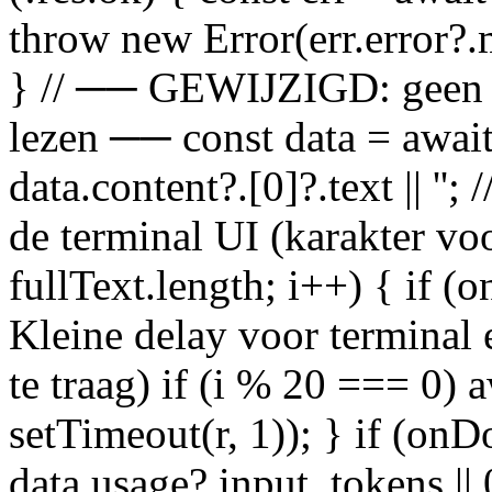
throw new Error(err.error?.
} // ── GEWIJZIGD: geen s
lezen ── const data = await 
data.content?.[0]?.text || ''
de terminal UI (karakter voor
fullText.length; i++) { if (
Kleine delay voor terminal 
te traag) if (i % 20 === 0)
setTimeout(r, 1)); } if (on
data.usage?.input_tokens || 