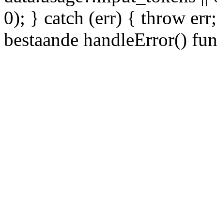
0); } catch (err) { throw er
bestaande handleError() fun